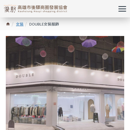
女裝
DOUBLE女裝服飾