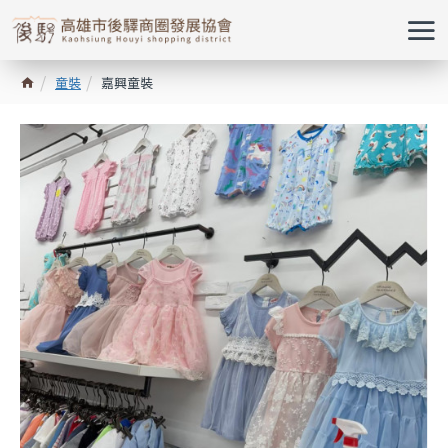
童裝
嘉興童裝